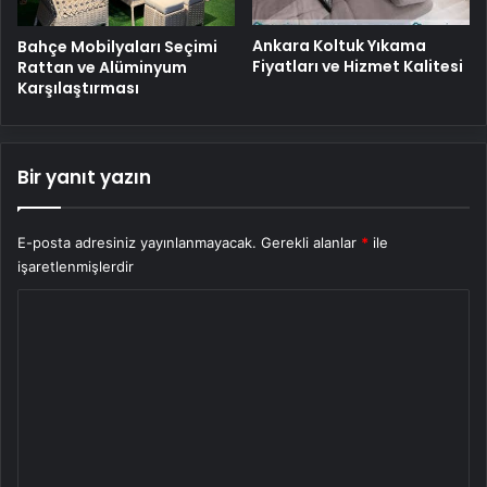
Ankara Koltuk Yıkama
Bahçe Mobilyaları Seçimi
Fiyatları ve Hizmet Kalitesi
Rattan ve Alüminyum
Karşılaştırması
Bir yanıt yazın
E-posta adresiniz yayınlanmayacak.
Gerekli alanlar
*
ile
işaretlenmişlerdir
Y
o
r
u
m
*