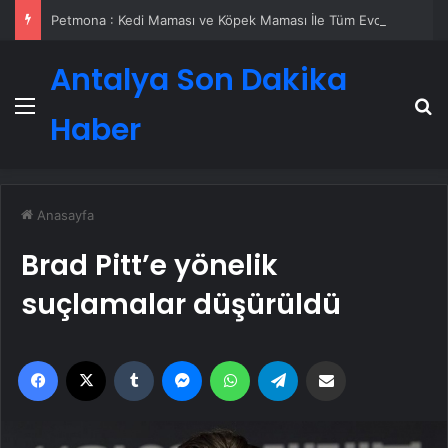
Petmona : Kedi Maması ve Köpek Maması İle Tüm Evcil Hayvan Ürünleri
Antalya Son Dakika
Menü
A
Haber
Anasayfa
Brad Pitt’e yönelik
suçlamalar düşürüldü
Facebook
X
Tumblr
Messenger
WhatsApp
Telegram
Email'den paylaş