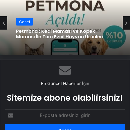
Genel
Petmona : Kedi Maması ve Köpek
Maması İle Tüm Evcil Hayvan Ürünleri
En Güncel Haberler İçin
Sitemize abone olabilirsiniz!
E-
posta
adresinizi