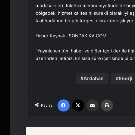
müdahaleleri, tüketici memnuniyetinde de büyük 
bölgedeki hizmet kalitesini sürekli olarak iyile
taahhüdünün bir göstergesi olarak öne çıkıyor
Haber Kaynak : SONDAKIKA.COM
“Yayınlanan tüm haber ve diğer içerikler ile ilgil
üzerinden iletiniz. En kısa süre içerisinde bildi
Ardahan
Enerji
Facebook
X
Email'den paylaş
Yaz
Paylaş