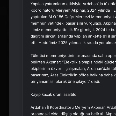
Yapılan yatırımların etkisiyle Ardahan’da tüket
Koordinatörü Meryem Akpınar, 2024 yılında TED
yaptırılan ALO 186 Çağrı Merkezi Memnuniyet A
memnuniyetindeki başarısını vurguladı. Akpınar:
ilimiz memnuniyette ilk 5’e girmişti. 2024’te b
dağıtım şirketi arasında yapılan ankette 81 il sı
etti. Hedefimiz 2025 yılında ilk sırada yer almak
Tüketici memnuniyetinin artmasında saha opera
belirten Akpınar: “Elektrik altyapısındaki güçlen
ekiplerinin özverili çalışmaları, Ardahan’daki tü
başarımız, Aras Elektrik’in bölge halkına daha k
bir yansıması olarak öne çıkıyor.” dedi.
Kayıp kaçak oranı azaltıldı
Ardahan İl Koordinatörü Meryem Akpınar, Ardaha
oranındaki ciddi düşüş olduğunu belirtti. Akpınar