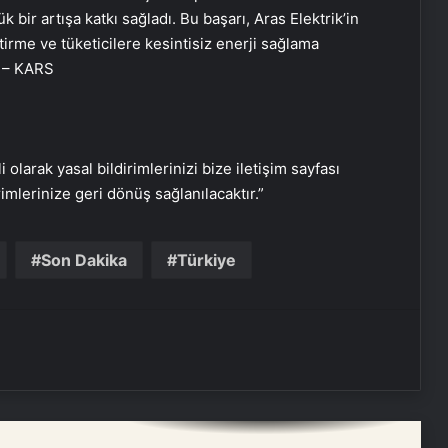
Eşya Depolama Rehberi
bir artışa katkı sağladı. Bu başarı, Aras Elektrik’in
İklimlendirmeli Güvenli Saklama
ştirme ve tüketicilere kesintisiz enerji sağlama
. – KARS
Ortopodoloji İle Diyabetik Ayak
Yarası Tedavisi
i olarak yasal bildirimlerinizi bize iletişim sayfası
Zihnin Gizemli Sınırları ve Ötesi :
rimlerinize geri dönüş sağlanılacaktır.”
Nasılnedir.com
Son Dakika
Türkiye
Serjoy : Dijital Medya Ajansı, Google
Reklam Ajansı, SEO Ajansı ve Web
Tasarım Ajansı
UETDS Nedir ? Uetds.com İle Akıllı
Dijital Taşımacılık Yazılımı