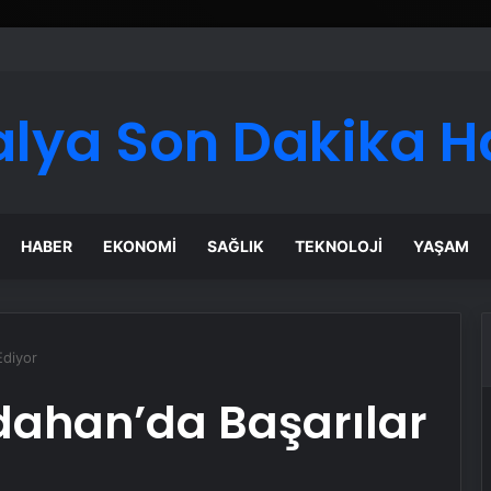
 Maması İle Tüm Evcil Hayvan Ürünleri
alya Son Dakika H
HABER
EKONOMI
SAĞLIK
TEKNOLOJI
YAŞAM
Ediyor
rdahan’da Başarılar