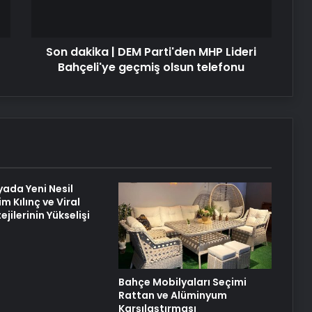
Lideri
Nişantaşı Üniversitesi’nden 2026 YKS
Bahçeli'ye
Adaylarına Çifte Güvence: Sabit
geçmiş
Ücret ve Kesintisiz Burs
Son dakika | DEM Parti'den MHP Lideri
olsun
telefonu
Bahçeli'ye geçmiş olsun telefonu
Petmona : Kedi Maması ve Köpek
Maması İle Tüm Evcil Hayvan
Ürünleri
Fiber İnternet ile Ev İnterneti Nasıl
Doğru Seçilir
yada Yeni Nesil
im Kılınç ve Viral
25 Yıllık Miras Davasında Gözler
ejilerinin Yükselişi
Temmuz Ayındaki Karar
Duruşmasına Çevrildi
Şanlıurfa Boşanma Avukatı ile
Boşanma Sürecini Doğru Yönetme
Bahçe Mobilyaları Seçimi
Rehberi
Rattan ve Alüminyum
Karşılaştırması