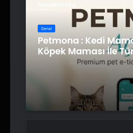
Sonrakini Oku
Genel
Petmona : Kedi Mama
Köpek Maması İle Tü
Hayvan Ürünleri