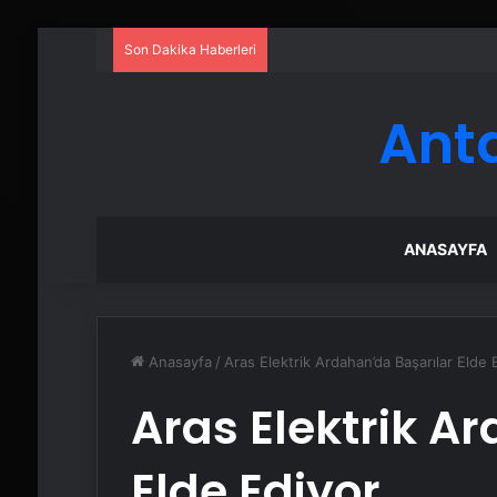
Son Dakika Haberleri
Petmona : Kedi Maması ve Köpek
Ant
ANASAYFA
Anasayfa
/
Aras Elektrik Ardahan’da Başarılar Elde 
Aras Elektrik A
Elde Ediyor