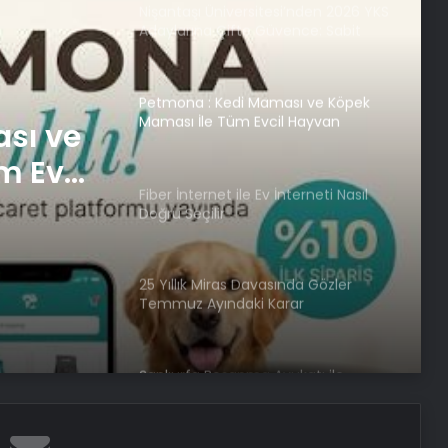
Nişantaşı Üniversitesi’nden 2026 YKS
Adaylarına Çifte Güvence: Sabit
Ücret ve Kesintisiz Burs
Petmona : Kedi Maması ve Köpek
Maması İle Tüm Evcil Hayvan
sı ve
Ürünleri
m Evcil
Fiber İnternet ile Ev İnterneti Nasıl
Doğru Seçilir
25 Yıllık Miras Davasında Gözler
Temmuz Ayındaki Karar
Duruşmasına Çevrildi
Şanlıurfa Boşanma Avukatı ile
Boşanma Sürecini Doğru Yönetme
Rehberi