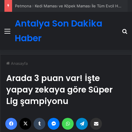
Petmona : Kedi Maması ve Köpek Maması İle Tüm Evcil Hayvan Ürünleri
Antalya Son Dakika
Menü
A
Haber
Anasayfa
Arada 3 puan var! İşte
yapay zekaya göre Süper
Lig şampiyonu
Facebook
X
Tumblr
Messenger
WhatsApp
Telegram
Email'den paylaş