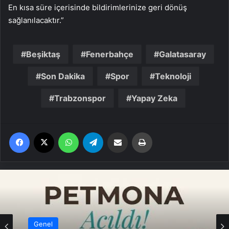
En kısa süre içerisinde bildirimlerinize geri dönüş
sağlanılacaktır.”
Beşiktaş
Fenerbahçe
Galatasaray
Son Dakika
Spor
Teknoloji
Trabzonspor
Yapay Zeka
Facebook
X
WhatsApp
Telegram
Email'den paylaş
Yaz