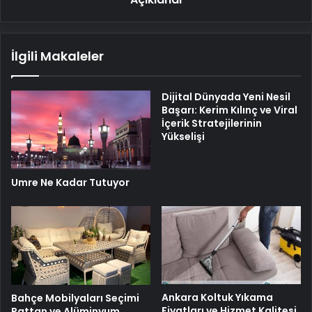
İlgili Makaleler
Dijital Dünyada Yeni Nesil
Başarı: Kerim Kılınç ve Viral
İçerik Stratejilerinin
Yükselişi
Umre Ne Kadar Tutuyor
Ankara Koltuk Yıkama
Bahçe Mobilyaları Seçimi
Fiyatları ve Hizmet Kalitesi
Rattan ve Alüminyum