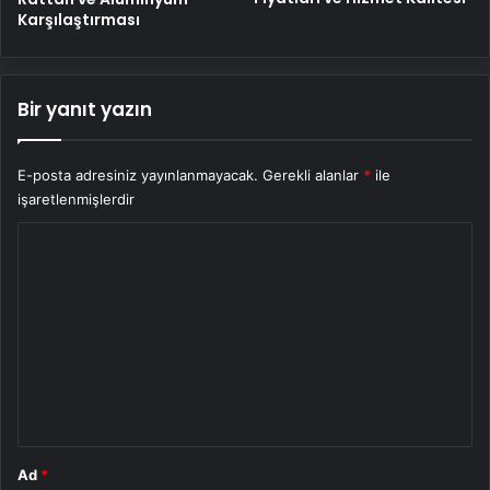
Karşılaştırması
Bir yanıt yazın
E-posta adresiniz yayınlanmayacak.
Gerekli alanlar
*
ile
işaretlenmişlerdir
Y
o
r
u
m
*
Ad
*