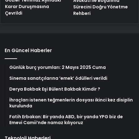
Gözler Temmuz Ayındaki
Avukatı ile Boşanma
Karar Duruşmasına
Sürecini Doğru Yönetme
Çevrildi
Rehberi
En Güncel Haberler
Günlük burç yorumları: 2 Mayıs 2025 Cuma
Sinema sanatçılarına ’emek’ ödülleri verildi
Derya Bakbak Eşi Bülent Bakbak Kimdir ?
İhraçları istenen teğmenlerin dosyası ikinci kez disiplin
kurulunda
Fatih Erbakan: Bir yanda ABD, bir yanda YPG biz de
Emevi Camii’nde namaz kılıyoruz
Teknoloji Haberleri