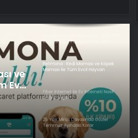
UETDS Nedir ? Uetds.com İle Akıllı
Dijital Taşımacılık Yazılımı
Nişantaşı Üniversitesi’nden 2026 YKS
Adaylarına Çifte Güvence: Sabit
Ücret ve Kesintisiz Burs
Petmona : Kedi Maması ve Köpek
Maması İle Tüm Evcil Hayvan
sı ve
Ürünleri
m Evcil
Fiber İnternet ile Ev İnterneti Nasıl
Doğru Seçilir
25 Yıllık Miras Davasında Gözler
Temmuz Ayındaki Karar
Duruşmasına Çevrildi