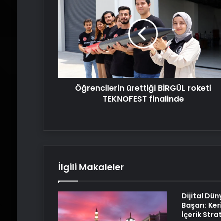
ürettiği
BİRGÜL roketi
TEKNOFEST
finalinde
Öğrencilerin ürettiği BİRGÜL roketi
TEKNOFEST finalinde
İlgili Makaleler
Dijital Dün
Başarı: Ker
İçerik Strat