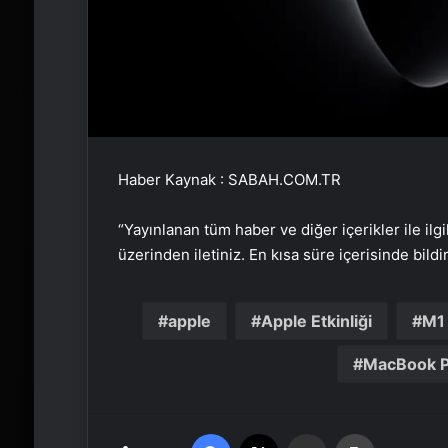
Haber Kaynak : SABAH.COM.TR
“Yayınlanan tüm haber ve diğer içerikler ile ilgil
üzerinden iletiniz. En kısa süre içerisinde bildi
apple
Apple Etkinliği
M1
MacBook 
Facebook
X
Email'den paylaş
Yaz