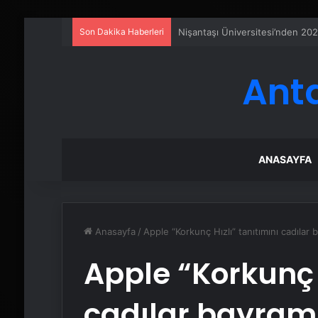
Son Dakika Haberleri
Petmona : Kedi Maması ve Köpek
Ant
ANASAYFA
Anasayfa
/
Apple “Korkunç Hızlı” tanıtımını cadılar
Apple “Korkunç H
cadılar bayra