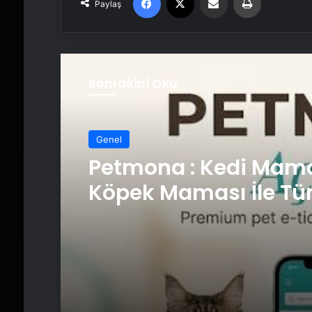
Paylaş
Sonrakini Oku
Genel
Petmona : Kedi Mama
Köpek Maması İle Tü
Hayvan Ürünleri