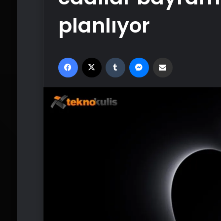
planlıyor
Facebook
X
Tumblr
Messenger
Email'den paylaş