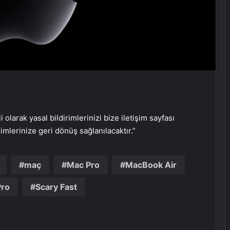
Eşya Depolama Rehberi
İklimlendirmeli Güvenli Saklama
Ortopodoloji İle Diyabetik Ayak
Yarası Tedavisi
i olarak yasal bildirimlerinizi bize iletişim sayfası
rimlerinize geri dönüş sağlanılacaktır.”
Zihnin Gizemli Sınırları ve Ötesi :
Nasılnedir.com
maç
Mac Pro
MacBook Air
Pro
Scary Fast
Serjoy : Dijital Medya Ajansı, Google
Reklam Ajansı, SEO Ajansı ve Web
Tasarım Ajansı