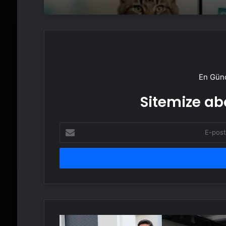
En Günc
Sitemize abo
E-
posta
adresinizi
girin
Öğrencilerin