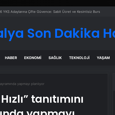
 Maması İle Tüm Evcil Hayvan Ürünleri
alya Son Dakika H
HABER
EKONOMI
SAĞLIK
TEKNOLOJI
YAŞAM
 bayramında yapmayı planlıyor
ızlı” tanıtımını
mında yapmayı