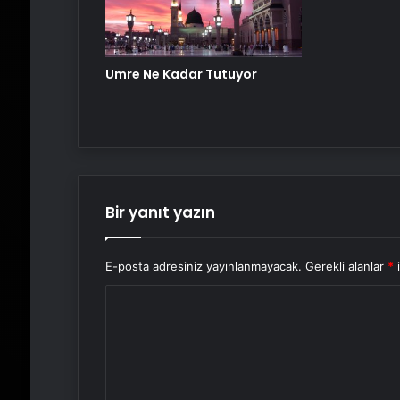
Umre Ne Kadar Tutuyor
Bir yanıt yazın
E-posta adresiniz yayınlanmayacak.
Gerekli alanlar
*
i
Y
o
r
u