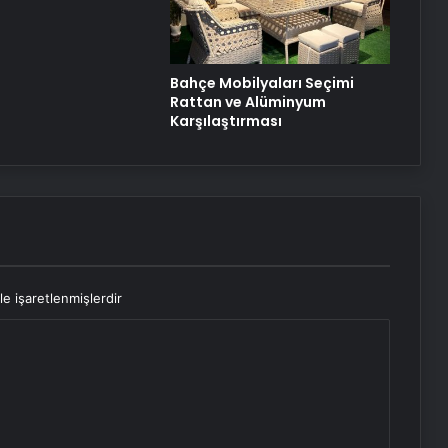
Şanlıurfa Boşanma Avukatı ile
Boşanma Sürecini Doğru Yönetme
Rehberi
Bahçe Mobilyaları Seçimi
Rattan ve Alüminyum
Karşılaştırması
le işaretlenmişlerdir