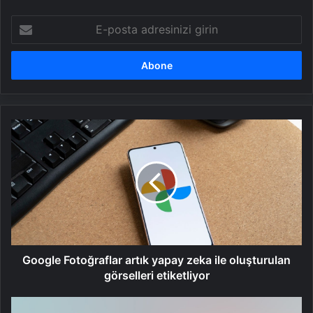
E-
posta
adresinizi
girin
Google
Fotoğraflar
artık
yapay
zeka
ile
oluşturulan
görselleri
etiketliyor
Google Fotoğraflar artık yapay zeka ile oluşturulan
görselleri etiketliyor
DeepSeek'in