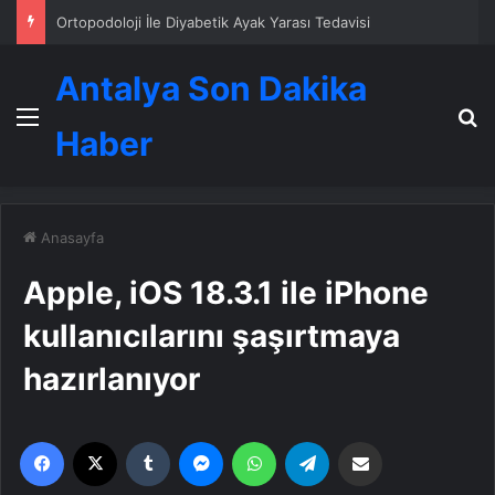
Zihnin Gizemli Sınırları ve Ötesi : Nasılnedir.com
Antalya Son Dakika
Menü
A
Haber
Anasayfa
Apple, iOS 18.3.1 ile iPhone
kullanıcılarını şaşırtmaya
hazırlanıyor
Facebook
X
Tumblr
Messenger
WhatsApp
Telegram
Email'den paylaş