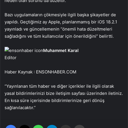
neden olan sorunu da düzeltir.
Bazı uygulamaların çökmesiyle ilgili başka şikayetler de
yapıldı. Geçtiğimiz ay Apple, planlanmamış bir iOS 18.2.1
yayınladı ve güncellemenin “önemli hata düzeltmeleri
sağladığını ve tüm kullanıcılar için önerildiğini” belirtti.
Muhammet Karal
Editor
Haber Kaynak : ENSONHABER.COM
“Yayınlanan tüm haber ve diğer içerikler ile ilgili olarak
yasal bildirimlerinizi bize iletişim sayfası üzerinden iletiniz.
En kısa süre içerisinde bildirimlerinize geri dönüş
sağlanılacaktır.”
Facebook
X
WhatsApp
Telegram
Email'den paylaş
Yaz