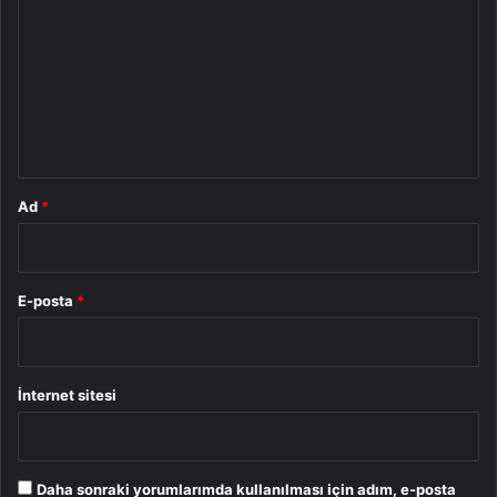
r
u
m
*
Ad
*
E-posta
*
İnternet sitesi
Daha sonraki yorumlarımda kullanılması için adım, e-posta