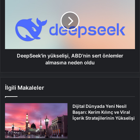
yükselişi,
ABD'nin
sert
önlemler
almasına
neden
oldu
DeepSeek'in yükselişi, ABD'nin sert önlemler
almasına neden oldu
İlgili Makaleler
Dijital Dünyada Yeni Nesil
Başarı: Kerim Kılınç ve Viral
İçerik Stratejilerinin Yükselişi