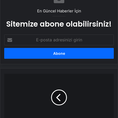
Adaylarına Çifte Güvence: Sabit Ücret ve
Kesintisiz Burs
En Güncel Haberler İçin
Sitemize abone olabilirsiniz!
E-
posta
adresinizi
girin
BM'den
nükleer
silahlarla
ilgili
çağrı