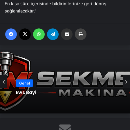
En kısa süre içerisinde bildirimlerinize geri dönüş
sağlanılacaktır.”
Facebook
X
WhatsApp
Telegram
Email'den paylaş
Yaz
Genel
Genel
Ews Bayi
Nişantaşı Üniversitesi’nden 2026 YKS