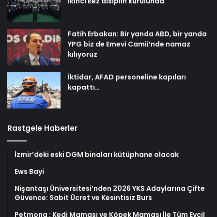
ikinci kez disiplin kurulunda
Fatih Erbakan: Bir yanda ABD, bir yanda
YPG biz de Emevi Camii’nde namaz
kılıyoruz
İktidar, AFAD personeline kapıları
kapattı…
Rastgele Haberler
İzmir’deki eski DGM binaları kütüphane olacak
Ews Bayi
Nişantaşı Üniversitesi’nden 2026 YKS Adaylarına Çifte
Güvence: Sabit Ücret ve Kesintisiz Burs
Petmona : Kedi Maması ve Köpek Maması İle Tüm Evcil