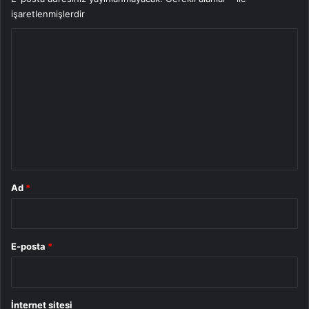
işaretlenmişlerdir
Y
o
r
u
m
*
Ad
*
E-posta
*
İnternet sitesi