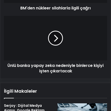
BM'den nükleer silahlarla ilgili çağrı
Ünlü
banka
yapay
zeka
nedeniyle
binlerce
kişiyi
işten
çıkartacak
Ünlü banka yapay zeka nedeniyle binlerce kişiyi
işten çıkartacak
İlgili Makaleler
Serjoy : Dijital Medya
Ajansı, Google Reklam