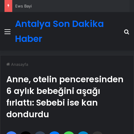
Nişantaşı Üniversitesi’nden 2026 YKS Adaylarına Çifte Güvence: Sabit Ücret ve Kesintisiz Burs
Antalya Son Dakika
Menü
A
Haber
Anasayfa
Anne, otelin penceresinden
6 aylık bebeğini aşağı
fırlattı: Sebebi ise kan
dondurdu
Facebook
X
Tumblr
Messenger
WhatsApp
Telegram
Email'den paylaş