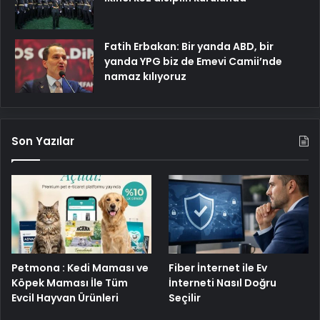
Fatih Erbakan: Bir yanda ABD, bir
yanda YPG biz de Emevi Camii’nde
namaz kılıyoruz
Son Yazılar
Petmona : Kedi Maması ve
Fiber İnternet ile Ev
Köpek Maması İle Tüm
İnterneti Nasıl Doğru
Evcil Hayvan Ürünleri
Seçilir