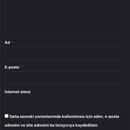
u
m
*
Ad
*
E-posta
*
İnternet sitesi
Daha sonraki yorumlarımda kullanılması için adım, e-posta
adresim ve site adresim bu tarayıcıya kaydedilsin.