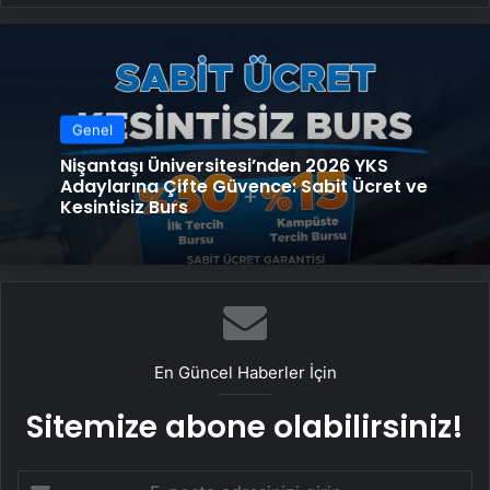
Genel
Nişantaşı Üniversitesi’nden 2026 YKS
Adaylarına Çifte Güvence: Sabit Ücret ve
Kesintisiz Burs
En Güncel Haberler İçin
Sitemize abone olabilirsiniz!
E-