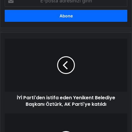
posta
adresinizi
girin
İYİ
Parti'den
istifa
eden
Yenikent
Belediye
Başkanı
Öztürk,
AK
İYİ Parti'den istifa eden Yenikent Belediye
Parti'ye
katıldı
Başkanı Öztürk, AK Parti'ye katıldı
Uzun
süre
oturuyorsanız