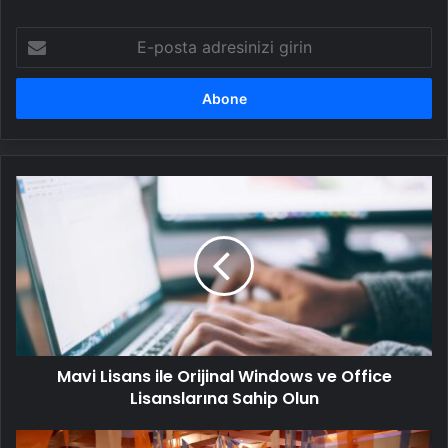
E-
posta
adresinizi
girin
Mavi
Lisans
ile
Orijinal
Windows
ve
Office
Lisanslarına
Sahip
Mavi Lisans ile Orijinal Windows ve Office
Olun
Lisanslarına Sahip Olun
AK