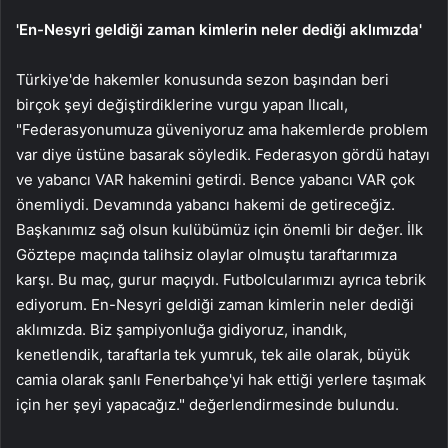
'En-Nesyri geldiği zaman kimlerin neler dediği aklımızda'
Türkiye'de hakemler konusunda sezon başından beri
birçok şeyi değiştirdiklerine vurgu yapan Ilıcalı,
"Federasyonumuza güveniyoruz ama hakemlerde problem
var diye üstüne basarak söyledik. Federasyon gördü hatayı
ve yabancı VAR hakemini getirdi. Bence yabancı VAR çok
önemliydi. Devamında yabancı hakemi de getireceğiz.
Başkanımız sağ olsun kulübümüz için önemli bir değer. İlk
Göztepe maçında talihsiz olaylar olmuştu taraftarımıza
karşı. Bu maç, gurur maçıydı. Futbolcularımızı ayrıca tebrik
ediyorum. En-Nesyri geldiği zaman kimlerin neler dediği
aklımızda. Biz şampiyonluğa gidiyoruz, inandık,
kenetlendik, taraftarla tek yumruk, tek aile olarak, büyük
camia olarak şanlı Fenerbahçe'yi hak ettiği yerlere taşımak
için her şeyi yapacağız." değerlendirmesinde bulundu.