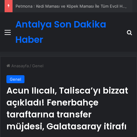
Petmona : Kedi Maması ve Köpek Maması İle Tüm Evcil Hayvan Ürünleri
Antalya Son Dakika
Menü
A
Haber
Anasayfa
/
Genel
Genel
Acun Ilıcalı, Talisca’yı bizzat
açıkladı! Fenerbahçe
taraftarına transfer
müjdesi, Galatasaray itirafı