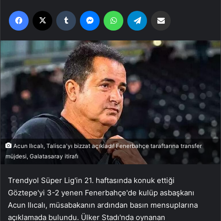
Facebook
X
Tumblr
Messenger
WhatsApp
Telegram
Email'den paylaş
Acun Ilıcalı, Talisca'yı bizzat açıkladı! Fenerbahçe taraftarına transfer
müjdesi, Galatasaray itirafı
Trendyol Süper Lig'in 21. haftasında konuk ettiği
Göztepe'yi 3-2 yenen Fenerbahçe'de kulüp asbaşkanı
Acun Ilıcalı, müsabakanın ardından basın mensuplarına
açıklamada bulundu. Ülker Stadı'nda oynanan