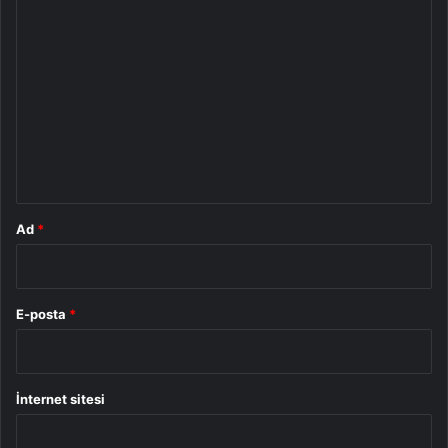
Y
o
r
u
m
*
Ad
*
E-posta
*
İnternet sitesi