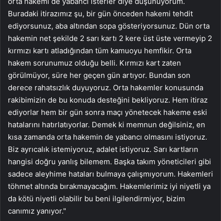
orta hakemi de yabancı isterler diye düşünüyorum.
Buradaki itirazımız şu, bir gün önceden hakemi tehdit
ediyorsunuz, aba altından sopa gösteriyorsunuz. Dün orta
hakemin net şekilde 2 sarı kartı 2 kere üst üste vermeyip 2
kırmızı kartı atladığından tüm kamuoyu hemfikir. Orta
hakem sorunumuz olduğu belli. Kırmızı kart zaten
görülmüyor, süre her geçen gün artıyor. Bundan son
derece rahatsızlık duyuyoruz. Orta hakemler konusunda
rakibimizin de bu konuda desteğini bekliyoruz. Hem itiraz
ediyorlar hem bir gün sonra maçı yönetecek hakeme eski
hatalarını hatırlatıyorlar. Demek ki memnun değilsiniz, en
kısa zamanda orta hakemin de yabancı olmasını istiyoruz.
Biz ayrıcalık istemiyoruz, adalet istiyoruz. Sarı kartların
hangisi doğru yanlış bilemem. Başka takım yöneticileri gibi
sadece aleyhime hataları bulmaya çalışmıyorum. Hakemleri
töhmet altında bırakmayacağım. Hakemlerimiz iyi niyetli ya
da kötü niyetli olabilir bu beni ilgilendirmiyor, bizim
canımız yanıyor."