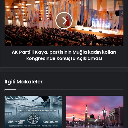
Parti'li
Kaya,
partisinin
Muğla
kadın
kolları
kongresinde
konuştu
AK Parti'li Kaya, partisinin Muğla kadın kolları
Açıklaması
kongresinde konuştu Açıklaması
İlgili Makaleler