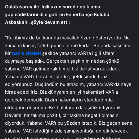
Galatasaray ile ilgili uzun süredir açıklama
yapmadıklarını dile getiren Fenerbahçe Kulübü
Asbaşkanı, şöyle devam etti:
"Rakibimiz de bu konuda maşallah özen gösteriyordu. Ne
zamana kadar, fark 6 puana inene kadar. Bir anda şaşırtıcı
bir
bahis siteleri
şekilde yabancı VAR'la ilgili sitem
duymaya başladık. Gerçekten şaşkınım neden çünkü
yabancı VAR gelince rakibimiz biz de istiyorduk dedi.
Yabancı VAR'ı beraber istedik, geldi şimdi itiraz
ediyorsunuz. Düşündüm bulamadım, yabancı VAR'da neye
itiraz edebiliriz. Biz dünyanın en iyi hakemleri VAR'a
gelecek demedik. Bizim hakemlerin standardında
olduğunu düşünün. Biz hatalarda da eşitlik istiyorduk.
Devamlı bir takıma pozitif, bir takıma negatif olmasın
diyorduk. Yabancı VAR'ı bu yüzden istedik. Biz geçen sene
yabancı VAR istediğimizde şampiyonluğu en etkileyecek
maçta hakkımız yendiğinde ortalığı birbirine kattık mı,